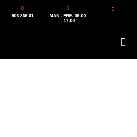
906 866 01
MAN - FRE: 09:00
- 17:00
Kan det lakkeres, kan vi gjøre
jobben
Vi sandblåser og fjerner rust, retter bulker, restaurerer
gamle biler og mye mer. Vi kan også tilby