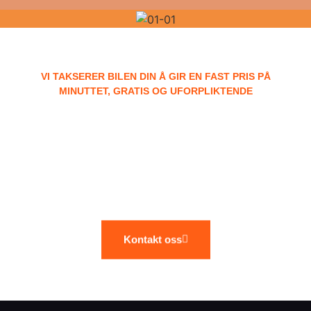
VI TAKSERER BILEN DIN Å GIR EN FAST PRIS PÅ
MINUTTET, GRATIS OG UFORPLIKTENDE
Kontakt oss for en
hyggelig prat og et godt
tilbud!​
Kontakt oss